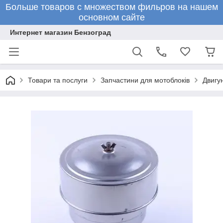
Больше товаров с множеством фильров на нашем
основном сайте
Интернет магазин Бензоград
Товари та послуги
Запчастини для мотоблоків
Двигу