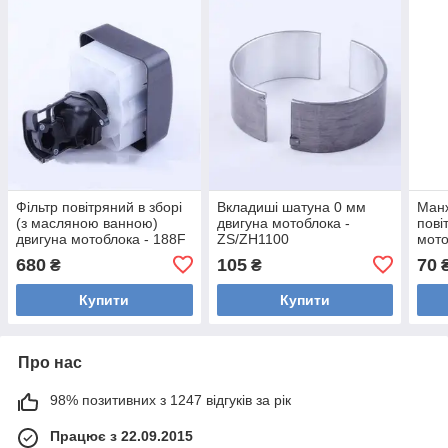
Фільтр повітряний в зборі
Вкладиші шатуна 0 мм
Манж
(з масляною ванною)
двигуна мотоблока -
пові
двигуна мотоблока - 188F
ZS/ZH1100
мото
680
105
70
₴
₴
Купити
Купити
Про нас
98% позитивних з 1247 відгуків за рік
Працює з 22.09.2015