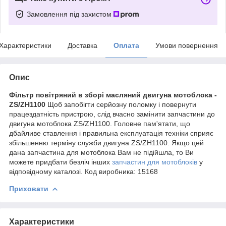
Замовлення під захистом
Характеристики
Доставка
Оплата
Умови повернення
Опис
Фільтр повітряний в зборі масляний двигуна мотоблока -
ZS/ZH1100
Щоб запобігти серйозну поломку і повернути
працездатність пристрою, слід вчасно замінити запчастини до
двигуна мотоблока ZS/ZH1100. Головне пам'ятати, що
дбайливе ставлення і правильна експлуатація техніки сприяє
збільшенню терміну служби двигуна ZS/ZH1100. Якщо цей
дана запчастина для мотоблока Вам не підійшла, то Ви
можете придбати безліч інших
запчастин для мотоблоків
у
відповідному каталозі. Код виробника: 15168
Приховати
Характеристики