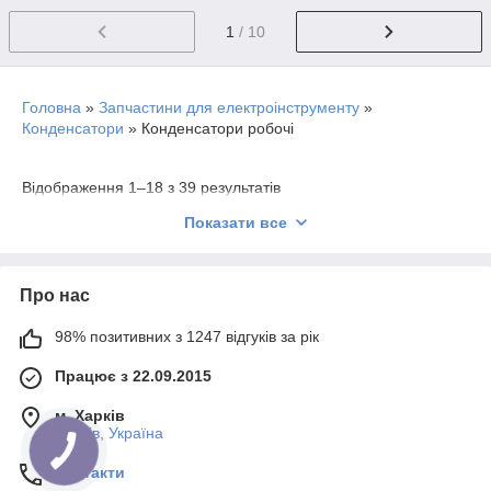
1
/ 10
Головна
»
Запчастини для електроінструменту
»
Конденсатори
»
Конденсатори робочі
Відображення 1–18 з 39 результатів
Показати все
Конденсатор робочий mF 100,
Про нас
CBB60 450 VAC
98% позитивних з 1247 відгуків за рік
202
грн.
смітник
Працює з 22.09.2015
м. Харків
Конденсатор робочий 80 mF TCT-H
Харків, Україна
(50*120)
Контакти
173
грн.