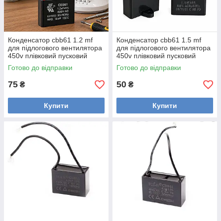
Конденсатор cbb61 1.2 mf
Конденсатор cbb61 1.5 mf
для підлогового вентилятора
для підлогового вентилятора
450v плівковий пусковий
450v плівковий пусковий
квадратний у кухонній
квадратний у кухонній
Готово до відправки
Готово до відправки
витяжці мкф
витяжці мкф
75
50
₴
₴
Купити
Купити