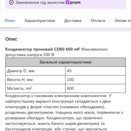
Замовлення під захистом
Опис
Характеристики
Доставка
Оплата
Умови п
Опис
Конденсатор пусковий CD60 600 mF
Максимально
допустима напруга
330 В
Загальні характеристики
Діаметр D, мм
45
Висота Н, мм
100
Місткість, mF
600
Конденсатор є пасивним електронним компонентом. У
найпростішому варіанті конструкція складається з двох
електродів у формі пластин (називних обкладками),
розділених діелектриком, товщина якого мала, порівнюючи з
розмірами обкладок. Конденсатори, що практично
застосовуються, мають багато шарів діелектрика та
багатошарові електроди, або стрічки, що чергуються,