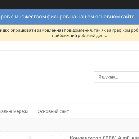
ров с множеством фильров на нашем основном сайте
дко опрацювати замовлення і повідомлення, так як за графіком робо
найближчий робочий день.
іальні мережі
Основний сайт
Конденсатор CBB61 4 mF, кв