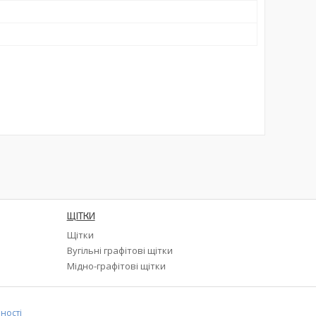
ЩІТКИ
Щітки
а
Вугільні графітові щітки
Мідно-графітові щітки
ності