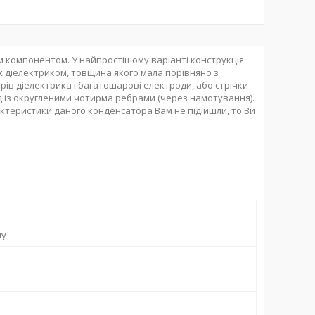
 компонентом. У найпростішому варіанті конструкція
их діелектриком, товщина якого мала порівняно з
в діелектрика і багатошарові електроди, або стрічки
ед із округленими чотирма ребрами (через намотування).
актеристики даного конденсатора Вам не підійшли, то Ви
ну