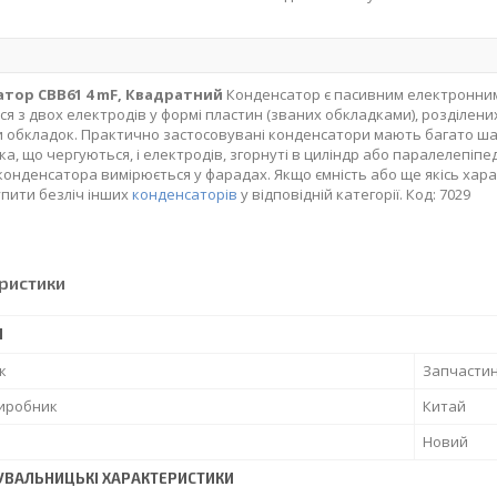
тор CBB61 4 mF, Квадратний
Конденсатор є пасивним електронним
ся з двох електродів у формі пластин (званих обкладками), розділен
 обкладок. Практично застосовувані конденсатори мають багато шарі
ка, що чергуються, і електродів, згорнуті в циліндр або паралелепіп
 конденсатора вимірюється у фарадах. Якщо ємність або ще якісь хар
пити безліч інших
конденсаторів
у відповідній категорії. Код: 7029
ристики
І
к
Запчасти
виробник
Китай
Новий
УВАЛЬНИЦЬКІ ХАРАКТЕРИСТИКИ