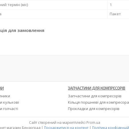
ний термін (міс)
1
а
Пакет
ція для замовлення
КИ
ЗАПЧАСТИНИ ДЛЯ КОМПРЕСОРІВ
ипники
Запчастини для компресорів
и кулькові
Кільця поршневі для компресор
и голчасті
Прокладки для компресорів
Сайт створений на маркетплейсі
Prom.ua
Інтернет магазин Бензоград |
Поскаржитися на контент
|
Політика конфіденцій