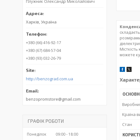
Плужник Олександр Миколайович
Харків, Україна
Конденса
складаєть
розмірами
+380 (66) 416-92-17
діелектри
Місткість
+380 (67) 684-57-04
можете ку
+380 (93) 032-26-79
http://benzograd.com.ua
Характе
ОСНОВН
benzopromstore@gmail.com
Виробни
Країна 
ГРАФІК РОБОТИ
Стан
Понеділок
09:00
18:00
КОРИСТ