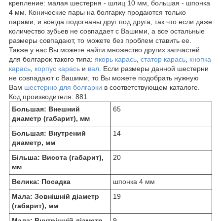
крепление: малая шестерня - шлиц 10 мм, большая - шпонка
4 мм. Конические пары на болгарку продаются только
парами, и всегда подогнаны друг под друга, так что если даже
количество зубьев не совпадает с Вашими, а все остальные
размеры совпадают, то можете без проблем ставить ее.
Также у нас Вы можете найти множество других запчастей
для болгарок такого типа:
якорь карась
,
статор карась
,
кнопка
карась
,
корпус карась
и
вал
. Если размеры данной шестерни
не совпадают с Вашими, то Вы можете подобрать нужную
Вам
шестерню для болгарки
в соответствующем каталоге.
Код производителя:
881
Большая: Внешний
65
диаметр (габарит), мм
Большая: Внутрений
14
диаметр, мм
Більша: Висота (габарит),
20
мм
Велика: Посадка
шпонка 4 мм
Мала: Зовнішній діаметр
19
(габарит), мм
Мала: Внутрішній діаметр,
9