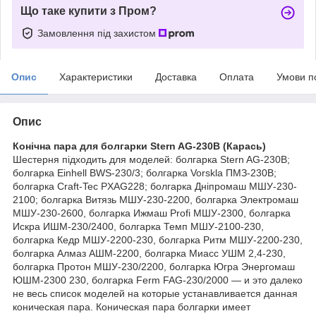
Що таке купити з Пром?
Замовлення під захистом
Опис
Характеристики
Доставка
Оплата
Умови п
Опис
Конічна пара для болгарки Stern AG-230B (Карась)
Шестерня підходить для моделей: болгарка Stern AG-230B;
болгарка Einhell BWS-230/3; болгарка Vorskla ПМЗ-230В;
болгарка Craft-Tec PXAG228; болгарка Дніпромаш МШУ-230-
2100; болгарка Витязь МШУ-230-2200, болгарка Электромаш
МШУ-230-2600, болгарка Ижмаш Profi МШУ-2300, болгарка
Искра ИШМ-230/2400, болгарка Темп МШУ-2100-230,
болгарка Кедр МШУ-2200-230, болгарка Ритм МШУ-2200-230,
болгарка Алмаз АШМ-2200, болгарка Миасс УШМ 2,4-230,
болгарка Протон МШУ-230/2200, болгарка Югра Энергомаш
ЮШМ-2300 230, болгарка Ferm FAG-230/2000 — и это далеко
не весь список моделей на которые устанавливается данная
коническая пара. Коническая пара болгарки имеет