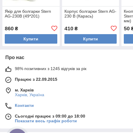
Якір для болгарки Stern
Корпус болгарки Stern AG-
Кноп
AG-230B (49*201)
230 B (Карась)
Ster
мм)
860
410
50
₴
₴
Купити
Купити
Про нас
98% позитивних з 1245 відгуків за рік
Працює з 22.09.2015
м. Харків
Харків, Україна
Контакти
Сьогодні працює з 09:00 до 18:00
Показати весь графік роботи