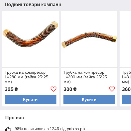
Подібні товари компанії
Трубка на компресор
Трубка на компресор
Труб
L=280 мм (гайка 25*25
L=300 мм (гайка 25*25
L=31
мм)
мм)
мм)
325
300
360
₴
₴
Купити
Купити
Про нас
98% позитивних з 1246 відгуків за рік