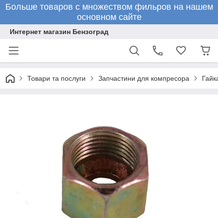
Больше товаров с множеством фильров на нашем
основном сайте
Интернет магазин Бензоград
Товари та послуги
Запчастини для компресора
Гайк