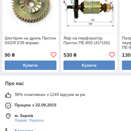
Шестірня на дриль Протон
Якір на перфоратор
Патр
D42/8 Z39 вправо
Протон ПЕ-850 (41*150)
пер
ПЕ-
90
530
130
₴
₴
Купити
Купити
Про нас
98% позитивних з 1249 відгуків за рік
Працює з 22.09.2015
м. Харків
Харків, Україна
Контакти