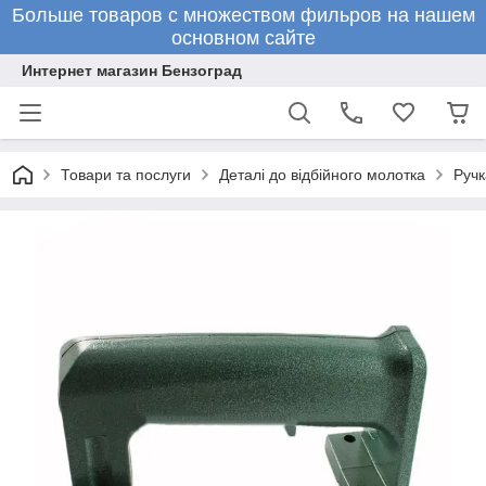
Больше товаров с множеством фильров на нашем
основном сайте
Интернет магазин Бензоград
Товари та послуги
Деталі до відбійного молотка
Ручк