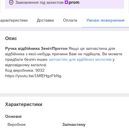
Замовлення під захистом
арактеристики
Доставка
Оплата
Умови повернення
Опис
Ручка відбійника Зеніт/Протон
Якщо ця запчастина для
відбійника з якої-небудь причини Вам не підійшла, Ви можете
придбати безліч інших
запчастин для відбійних молотків
у
відповідному каталозі.
Код виробника:
9032
https://youtu.be/1MfEHgzFbNg
Характеристики
Основні
Виробник
Запчастину