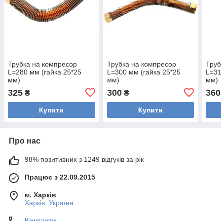
Трубка на компресор
Трубка на компресор
Труб
L=280 мм (гайка 25*25
L=300 мм (гайка 25*25
L=31
мм)
мм)
мм)
325
300
360
₴
₴
Купити
Купити
Про нас
98% позитивних з 1249 відгуків за рік
Працює з 22.09.2015
м. Харків
Харків, Україна
Контакти