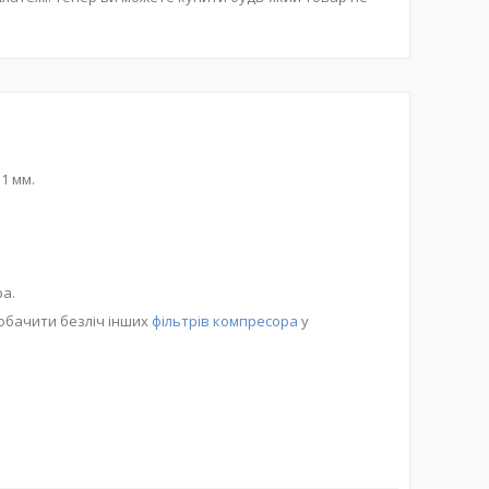
1 мм.
ра.
побачити безліч інших
фільтрів компресора
у