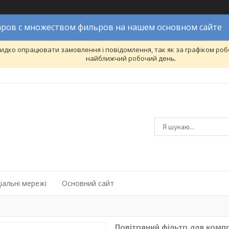
ров с множеством фильров на нашем основном сайте
дко опрацювати замовлення і повідомлення, так як за графіком робо
найближчий робочий день.
іальні мережі
Основний сайт
Повітряний фільтр для комп