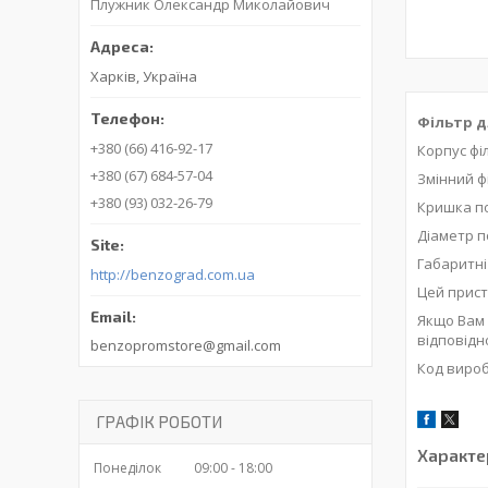
Плужник Олександр Миколайович
Харків, Україна
Фільтр д
+380 (66) 416-92-17
Корпус фі
+380 (67) 684-57-04
Змінний ф
+380 (93) 032-26-79
Кришка по
Діаметр п
Габаритні 
http://benzograd.com.ua
Цей прист
Якщо Вам 
відповідн
benzopromstore@gmail.com
Код вироб
ГРАФІК РОБОТИ
Характе
Понеділок
09:00
18:00