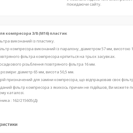
покидаючи сайту.
ля компресора 3/8 (М16) пластик
льтра виконаний із пластику.
ільтр компресора виконаний із паралону, діаметром 57 мм, висотою 1
вітряного фільтра компресора кріпиться на трьох засувках.
осадкового різьблення повітряного фільтра 16 мм.
розміри: діаметр 65 мм, висота 50,5 мм.
рій призначений для заміни компресора, що відпрацював своє фільт
даний фільтр компресора з якихось причин не підійшов, Ви можете 
ому каталозі.
ника : 162/215605(Д)
ристики