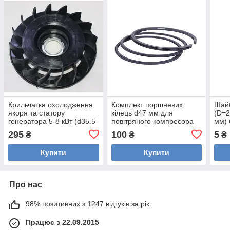
Крильчатка охолодження
Комплект поршневих
Шайб
якоря та статору
кілець d47 мм для
(D=2
генератора 5-8 кВт (d35.5
повітряного компресора
мм) 
D170)
поршневі маслозйомні
295
100
5
₴
₴
₴
компресійні кільця forte vfl
Купити
Купити
Про нас
98% позитивних з 1247 відгуків за рік
Працює з 22.09.2015