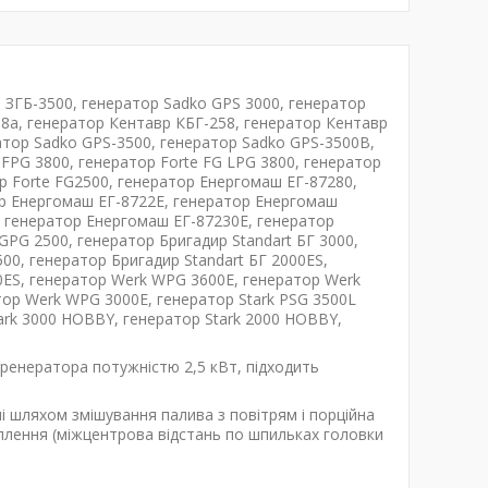
 ЗГБ-3500, генератор Sadko GPS 3000, генератор
8а, генератор Кентавр КБГ-258, генератор Кентавр
атор Sadko GPS-3500, генератор Sadko GPS-3500B,
FPG 3800, генератор Forte FG LPG 3800, генератор
ор Forte FG2500, генератор Енергомаш ЕГ-87280,
ор Енергомаш ЕГ-8722Е, генератор Енергомаш
, генератор Енергомаш ЕГ-87230Е, генератор
G 2500, генератор Бригадир Standart БГ 3000,
500, генератор Бригадир Standart БГ 2000ES,
00ES, генератор Werk WPG 3600E, генератор Werk
ор Werk WPG 3000E, генератор Stark PSG 3500L
tark 3000 HOBBY, генератор Stark 2000 HOBBY,
ренератора потужністю 2,5 кВт, підходить
 шляхом змішування палива з повітрям і порційна
плення (міжцентрова відстань по шпильках головки