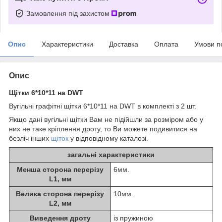
Замовлення під захистом
Опис
Характеристики
Доставка
Оплата
Умови п
Опис
Щітки
6*10*11 на DWT
Вугільні графітні щітки 6*10*11 на DWT в комплекті з 2 шт.
Якщо дані вугільні щітки Вам не підійшли за розміром або у
них не таке кріплення дроту, то Ви можете подивитися на
безліч інших
щіток
у відповідному каталозі.
загальні характеристики
Менша сторона перерізу
6мм.
L1, мм
Велика сторона перерізу
10мм.
L2, мм
Виведення дроту
із пружиною