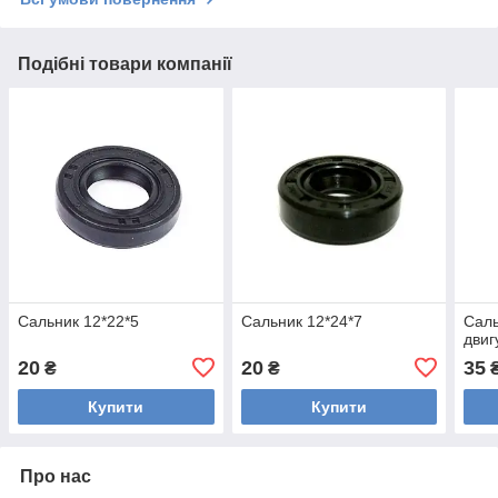
Подібні товари компанії
Сальник 12*22*5
Сальник 12*24*7
Саль
двиг
20
20
35
₴
₴
Купити
Купити
Про нас