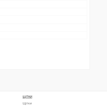
ЩІТКИ
Щітки