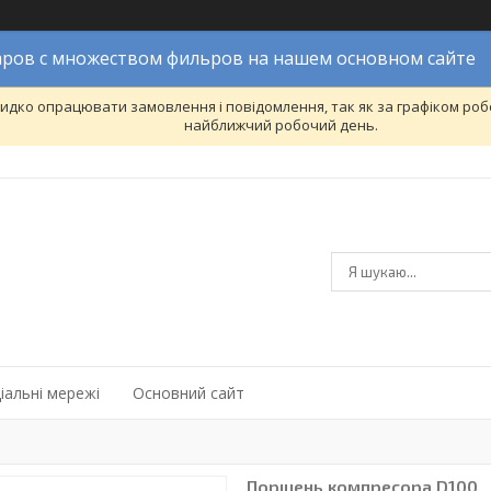
ров с множеством фильров на нашем основном сайте
дко опрацювати замовлення і повідомлення, так як за графіком робо
найближчий робочий день.
іальні мережі
Основний сайт
Поршень компресора D100