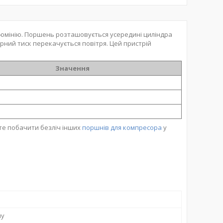
люмінію. Поршень розташовується усередині циліндра
рний тиск перекачується повітря. Цей пристрій
Значення
те побачити безліч інших
поршнів для компресора
у
ну