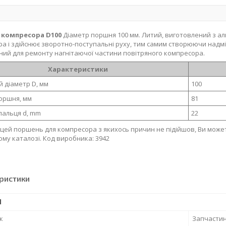
 компресора D100
Діаметр поршня 100 мм. Литий, виготовлений з а
а і здійснює зворотно-поступальні руху, тим самим створюючи надмі
ий для ремонту нагнітаючої частини повітряного компресора.
Характеристики
й діаметр D, мм
100
оршня, мм
81
пальця d, mm
22
цей поршень для компресора з якихось причин не підійшов, Ви може
ому каталозі. Код виробника:
3942
ристики
І
к
Запчасти