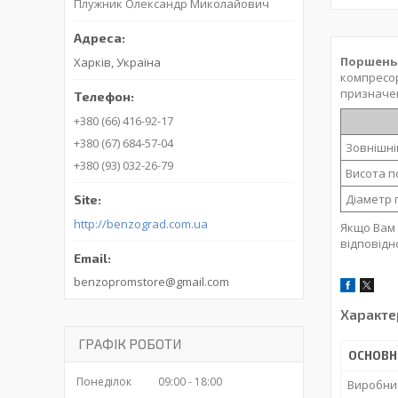
Плужник Олександр Миколайович
Поршень
Харків, Україна
компресор
призначен
+380 (66) 416-92-17
+380 (67) 684-57-04
Зовнішні
+380 (93) 032-26-79
Висота п
Діаметр 
http://benzograd.com.ua
Якщо Вам 
відповідн
benzopromstore@gmail.com
Характе
ГРАФІК РОБОТИ
ОСНОВН
Понеділок
09:00
18:00
Виробни