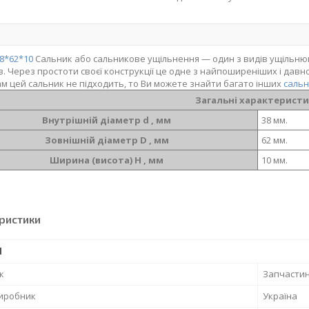
8*62*10
Сальник або сальникове ущільнення — один з видів ущільнюв
в. Через простоти своєї конструкції це одне з найпоширеніших і дав
м цей сальник не підходить, то Ви можете знайти багато інших
саль
Загальні характерист
Внутрішній діаметр d , мм
38 мм.
Зовнішній діаметр D , мм
62 мм.
Ширина (висота) H , мм
10 мм.
ристики
І
к
Запчасти
виробник
Україна