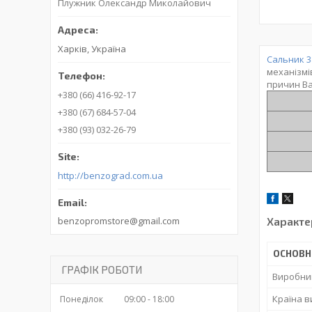
Плужник Олександр Миколайович
Харків, Україна
Сальник 3
механізмі
причин Ва
+380 (66) 416-92-17
+380 (67) 684-57-04
+380 (93) 032-26-79
http://benzograd.com.ua
Характе
benzopromstore@gmail.com
ОСНОВН
ГРАФІК РОБОТИ
Виробни
Країна 
Понеділок
09:00
18:00