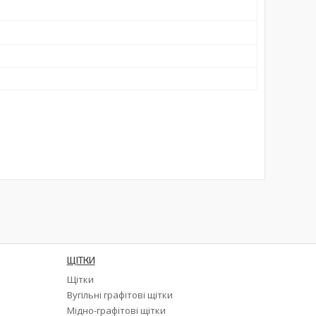
ЩІТКИ
Щітки
а
Вугільні графітові щітки
Мідно-графітові щітки