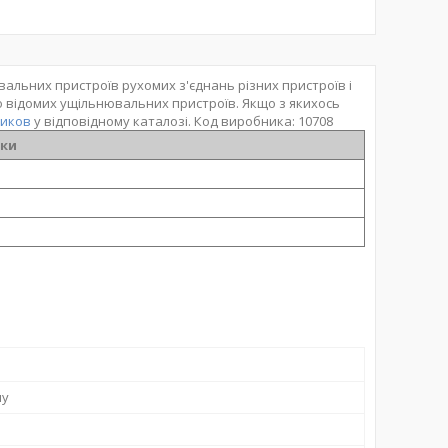
альних пристроїв рухомих з'єднань різних пристроїв і
но відомих ущільнювальних пристроїв. Якщо з якихось
ников
у відповідному каталозі. Код виробника: 10708
ики
ну