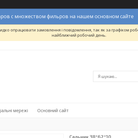
ров с множеством фильров на нашем основном сайте
дко опрацювати замовлення і повідомлення, так як за графіком робо
найближчий робочий день.
іальні мережі
Основний сайт
Сальник 38*62*10