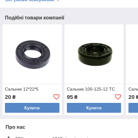
Подібні товари компанії
Сальник 12*22*5
Сальник 100-125-12 TC
Саль
20
95
20
₴
₴
Купити
Купити
Про нас