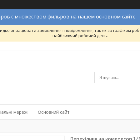
ров с множеством фильров на нашем основном сайте
дко опрацювати замовлення і повідомлення, так як за графіком робо
найближчий робочий день.
іальні мережі
Основний сайт
Перехідник на компресор 1/8