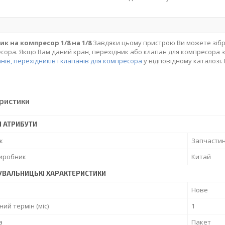
ик на компресор 1/8 на 1/8
Завдяки цьому пристрою Ви можете зібр
сора. Якщо Вам даний кран, перехідник або клапан для компресора з
нів, перехідників і клапанів для компресора
у відповідному каталозі.
ристики
І АТРИБУТИ
к
Запчасти
виробник
Китай
УВАЛЬНИЦЬКІ ХАРАКТЕРИСТИКИ
Нове
ний термін (міс)
1
а
Пакет