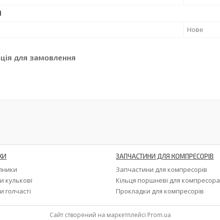
І
Нове
ція для замовлення
КИ
ЗАПЧАСТИНИ ДЛЯ КОМПРЕСОРІВ
ипники
Запчастини для компресорів
и кулькові
Кільця поршневі для компресор
и голчасті
Прокладки для компресорів
Сайт створений на маркетплейсі
Prom.ua