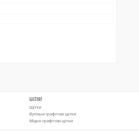
ЩІТКИ
Щітки
а
Вугільні графітові щітки
Мідно-графітові щітки