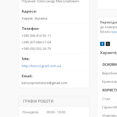
Плужник Олександр Миколайович
Харків, Україна
Перехідн
до компре
безліч
кра
+380 (66) 416-92-17
+380 (67) 684-57-04
+380 (93) 032-26-79
Характе
ОСНОВН
http://benzograd.com.ua
Виробни
Країна 
benzopromstore@gmail.com
КОРИСТ
Стан
ГРАФІК РОБОТИ
Гарантій
Понеділок
09:00
18:00
Упаковк