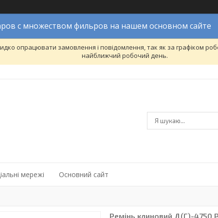
ров с множеством фильров на нашем основном сайте
дко опрацювати замовлення і повідомлення, так як за графіком робо
найближчий робочий день.
іальні мережі
Основний сайт
Ремінь клиновий Д(Г)-4750 