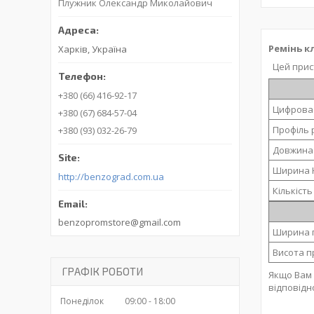
Плужник Олександр Миколайович
Ремінь к
Харків, Україна
Цей прис
+380 (66) 416-92-17
Цифрова
+380 (67) 684-57-04
Профіль 
+380 (93) 032-26-79
Довжина 
Ширина 
http://benzograd.com.ua
Кількість
benzopromstore@gmail.com
Ширина п
Висота п
ГРАФІК РОБОТИ
Якщо Вам 
відповідн
Понеділок
09:00
18:00