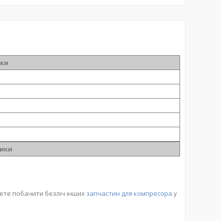
ики
ики
жете побачити безліч інших
запчастин для компресора
у