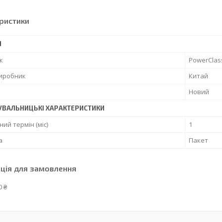
ристики
І
к
PowerClas
виробник
Китай
Новий
УВАЛЬНИЦЬКІ ХАРАКТЕРИСТИКИ
ний термін (міс)
1
а
Пакет
ція для замовлення
0 ₴