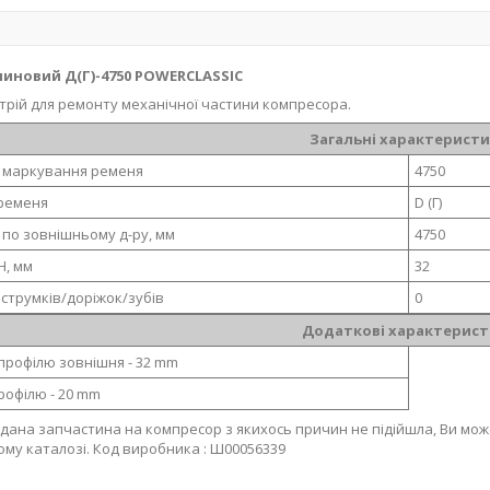
линовий Д(Г)-4750 POWERCLASSIC
трій для ремонту механічної частини компресора.
Загальні характерист
 маркування ременя
4750
ременя
D (Г)
по зовнішньому д-ру, мм
4750
H, мм
32
 струмків/доріжок/зубів
0
Додаткові характерист
рофілю зовнішня - 32 mm
рофілю - 20 mm
дана запчастина на компресор з якихось причин не підійшла, Ви мо
ому каталозі. Код виробника : Ш00056339