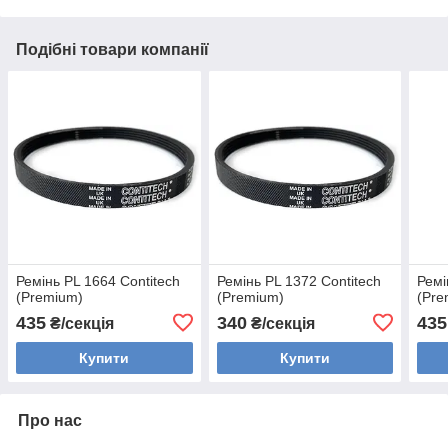
Подібні товари компанії
Ремінь PL 1664 Contitech
Ремінь PL 1372 Contitech
Ремі
(Premium)
(Premium)
(Pre
435
340
435
₴/секція
₴/секція
Купити
Купити
Про нас