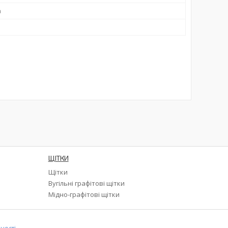
а
ЩІТКИ
Щітки
а
Вугільні графітові щітки
Мідно-графітові щітки