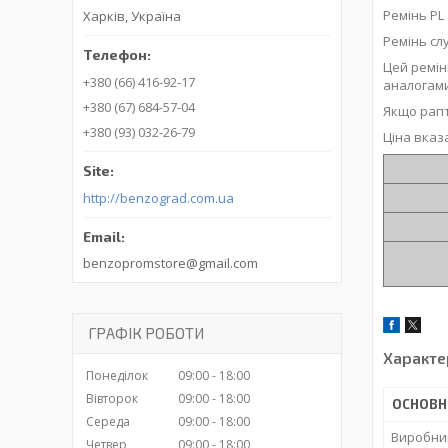
Ремінь PL 
Харків, Україна
Ремінь сл
Цей ремін
+380 (66) 416-92-17
аналогами
+380 (67) 684-57-04
Якщо рапт
+380 (93) 032-26-79
Ціна вказ
http://benzograd.com.ua
benzopromstore@gmail.com
ГРАФІК РОБОТИ
Характе
Понеділок
09:00
18:00
Вівторок
09:00
18:00
ОСНОВН
Середа
09:00
18:00
Виробни
Четвер
09:00
18:00