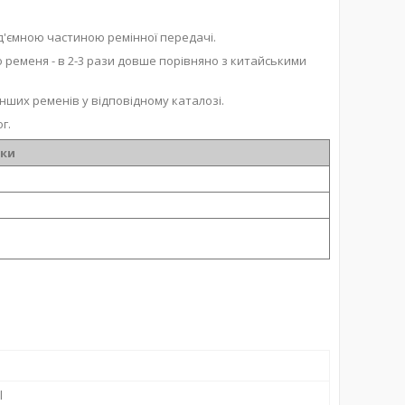
ід'ємною частиною ремінної передачі.
о ременя - в 2-3 рази довше порівняно з китайськими
нших ременів у відповідному каталозі.
г.
ики
l