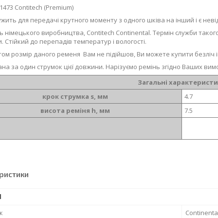
1473 Contitech (Premium)
ужить для передачі крутного моменту з одного шківа на інший і є нев
ь німецького виробництва, Contitech Continental. Термін служби таког
. Стійкий до перепадів температур і вологості.
ом розмір даного ременя Вам не підійшов, Ви можете купити безліч і
ана за один струмок цієї довжини. Нарізуємо ремінь згідно Ваших вимо
Загальні характерист
крок струмка s, мм
4.7
висота реміня h, мм
7.5
ристики
І
к
Continenta