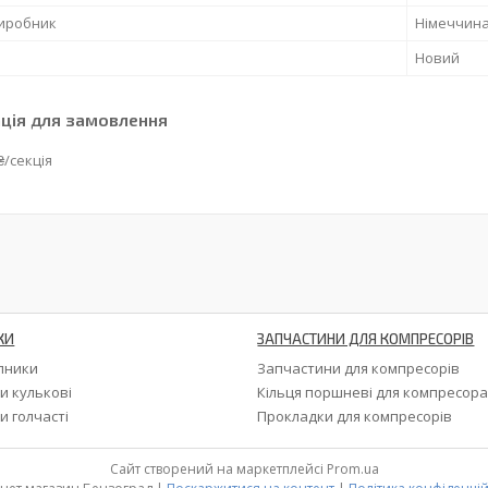
виробник
Німеччин
Новий
ція для замовлення
₴/секція
КИ
ЗАПЧАСТИНИ ДЛЯ КОМПРЕСОРІВ
ипники
Запчастини для компресорів
и кулькові
Кільця поршневі для компресор
и голчасті
Прокладки для компресорів
Сайт створений на маркетплейсі
Prom.ua