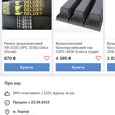
Ремінь вузькоклиновий
Вузькоклиновий
Вузь
УВ-3150 (SPC 3150) Delux
багаторучейковий пас
бага
(Китай)
2SPC-4500 Endura (Індія)
2УВ
POW
870
4 395
1 8
₴
₴
Купити
Купити
Про нас
98% позитивних з 1251 відгука за рік
Працює з 22.09.2015
м. Харків