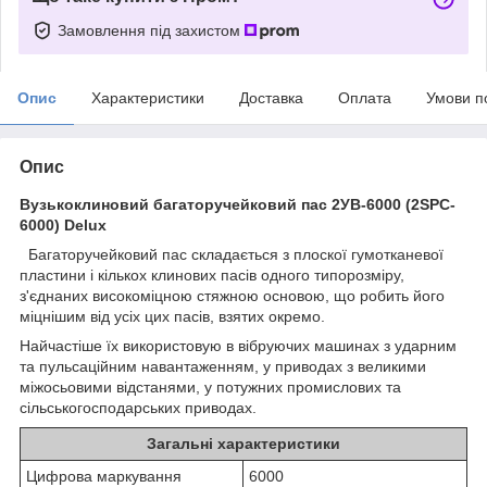
Замовлення під захистом
Опис
Характеристики
Доставка
Оплата
Умови п
Опис
Вузькоклиновий багаторучейковий пас 2УВ-6000 (2SPC-
6000) Delux
Багаторучейковий пас складається з плоскої гумотканевої
пластини і кількох клинових пасів одного типорозміру,
з'єднаних високоміцною стяжною основою, що робить його
міцнішим від усіх цих пасів, взятих окремо.
Найчастіше їх використовую в вібруючих машинах з ударним
та пульсаційним навантаженням, у приводах з великими
міжосьовими відстанями, у потужних промислових та
сільськогосподарських приводах.
Загальні характеристики
Цифрова маркування
6000