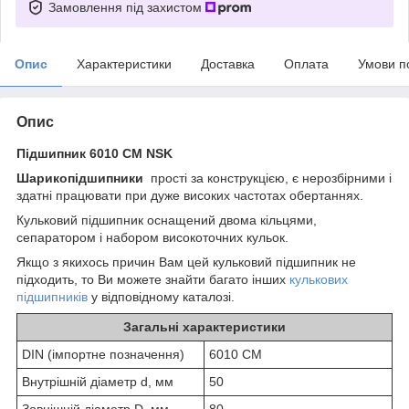
Замовлення під захистом
Опис
Характеристики
Доставка
Оплата
Умови п
Опис
Підшипник 6010 CM NSK
Шарикопідшипники
прості за конструкцією, є нерозбірними і
здатні працювати при дуже високих частотах обертаннях.
Кульковий підшипник оснащений двома кільцями,
сепаратором і набором високоточних кульок.
Якщо з якихось причин Вам цей кульковий підшипник не
підходить, то Ви можете знайти багато інших
кулькових
підшипників
у відповідному каталозі.
Загальні характеристики
DIN (імпортне позначення)
6010 CM
Внутрішній діаметр d, мм
50
Зовнішній діаметр D, мм
80