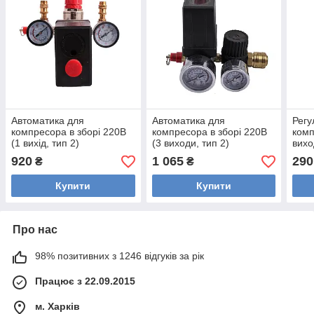
Автоматика для
Автоматика для
Регу
компресора в зборі 220В
компресора в зборі 220В
комп
(1 вихід, тип 2)
(3 виходи, тип 2)
вихо
920
1 065
290
₴
₴
Купити
Купити
Про нас
98% позитивних з 1246 відгуків за рік
Працює з 22.09.2015
м. Харків