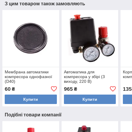
З цим товаром також замовляють
Мембрана автоматики
Автоматика для
Корп
компресора однофазної
компресора у збірі (3
комп
(D40)
виходу, 220 В)
60
965
135
₴
₴
Купити
Купити
Подібні товари компанії