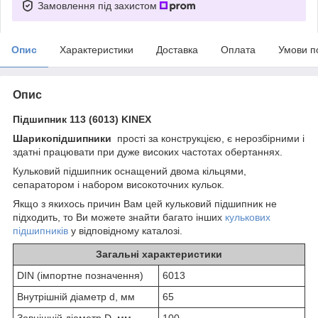
Замовлення під захистом
Опис
Характеристики
Доставка
Оплата
Умови п
Опис
Підшипник 113 (6013) KINEX
Шарикопідшипники
прості за конструкцією, є нерозбірними і
здатні працювати при дуже високих частотах обертаннях.
Кульковий підшипник оснащений двома кільцями,
сепаратором і набором високоточних кульок.
Якщо з якихось причин Вам цей кульковий підшипник не
підходить, то Ви можете знайти багато інших
кулькових
підшипників
у відповідному каталозі.
Загальні характеристики
DIN (імпортне позначення)
6013
Внутрішній діаметр d, мм
65
Зовнішній діаметр D, мм
100