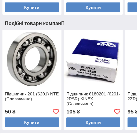
Купити
Купити
Подібні товари компанії
Підшипник 201 (6201) NTE
Підшипник 6180201 (6201-
Підш
(Словаччина)
2RSR) KINEX
2ZR)
(Словаччина)
50
105
95
₴
₴
Купити
Купити