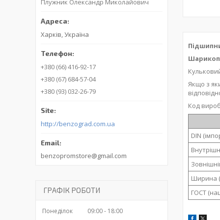
Плужник Олександр Миколайович
Харків, Україна
Підшипни
Шарикоп
+380 (66) 416-92-17
Кульковий
+380 (67) 684-57-04
Якщо з як
+380 (93) 032-26-79
відповідн
Код вироб
http://benzograd.com.ua
DIN (імп
Внутрішн
benzopromstore@gmail.com
Зовнішні
Ширина (
ГРАФІК РОБОТИ
ГОСТ (на
Понеділок
09:00
18:00