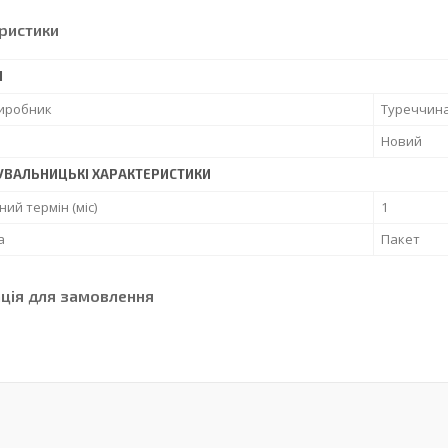
ристики
І
виробник
Туреччин
Новий
УВАЛЬНИЦЬКІ ХАРАКТЕРИСТИКИ
ний термін (міс)
1
а
Пакет
ція для замовлення