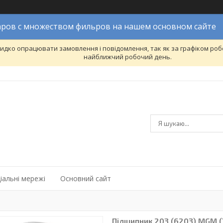
ров с множеством фильров на нашем основном сайте
дко опрацювати замовлення і повідомлення, так як за графіком робо
найближчий робочий день.
іальні мережі
Основний сайт
Підшипник 203 (6203) MGM 