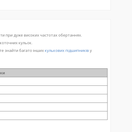
ати при дуже високих частотах обертаннях.
коточних кульок.
те знайти багато інших
кулькових підшипників
у
ики