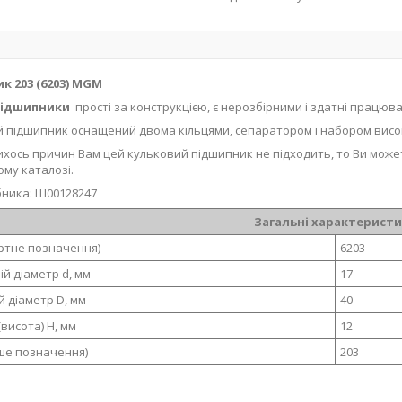
к 203 (6203) MGM
ідшипники
прості за конструкцією, є нерозбірними і здатні працюв
 підшипник оснащений двома кільцями, сепаратором і набором висо
ихось причин Вам цей кульковий підшипник не підходить, то Ви може
ому каталозі.
ника: Ш00128247
Загальні характерист
ортне позначення)
6203
ій діаметр d, мм
17
й діаметр D, мм
40
висота) H, мм
12
ше позначення)
203