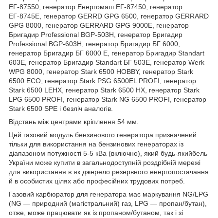
ЕГ-87550, генератор Енергомаш ЕГ-87450, генератор
ЕГ-8745Е, генератор GERRD GPG 6500, генератор GERRARD
GPG 8000, генератор GERRARD GPG 9000E, генератор
Бригадир Professional BGP-503Н, генератор Бригадир
Professional BGP-603Н, генератор Бригадир БГ 6000,
генератор Бригадир БГ 6000 Е, генератор Бригадир Standart
603E, генератор Бригадир Standart БГ 503E, генератор Werk
WPG 8000, генератор Stark 6500 HOBBY, генератор Stark
6500 ECO, генератор Stark PSG 6500EL PROFI, генератор
Stark 6500 LEHX, генератор Stark 6500 HX, генератор Stark
LPG 6500 PROFI, генератор Stark NG 6500 PROFI, генератор
Stark 6500 SPE і безліч аналогів.
Відстань між центрами кріплення 54 мм.
Цей газовий модуль бензинового генератора призначений
тільки для використання на бензинових генераторах із
діапазоном потужності 5-5 кВа (включно), який будь-якийбель
України може купити в загальнодоступній роздрібній мережі
для використання в як джерело резервного енергопостачання
й в особистих цілях або професійних трудових потреб.
Газовий карбюратор для генератора має маркування NG/LPG
(NG — природний (магістральний) газ, LPG — пропан/бутан),
отже, може працювати як із пропаном/бутаном, так і зі