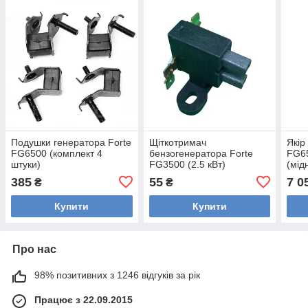
Подушки генератора Forte
Щіткотримач
Якір
FG6500 (комплект 4
бензогенератора Forte
FG65
штуки)
FG3500 (2.5 кВт)
(мід
385
55
7 0
₴
₴
Купити
Купити
Про нас
98% позитивних з 1246 відгуків за рік
Працює з 22.09.2015