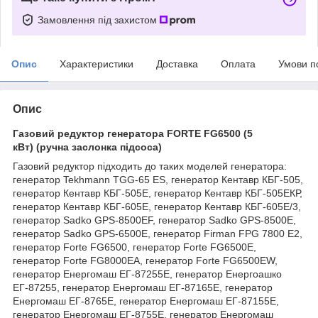
Замовлення під захистом
Опис
Характеристики
Доставка
Оплата
Умови п
Опис
Газовий редуктор генератора FORTE FG6500 (5
кВт) (ручна заслонка підсоса)
Газовий редуктор підходить до таких моделей генератора:
генератор Tekhmann TGG-65 ES, генератор Кентавр КБГ-505,
генератор Кентавр КБГ-505Е, генератор Кентавр КБГ-505ЕКР,
генератор Кентавр КБГ-605Е, генератор Кентавр КБГ-605Е/3,
генератор Sadko GPS-8500EF, генератор Sadko GPS-8500E,
генератор Sadko GPS-6500E, генератор Firman FPG 7800 E2,
генератор Forte FG6500, генератор Forte FG6500E,
генератор Forte FG8000EA, генератор Forte FG6500EW,
генератор Енергомаш ЕГ-87255Е, генератор Енергоашко
ЕГ-87255, генератор Енергомаш ЕГ-87165Е, генератор
Енергомаш ЕГ-8765Е, генератор Енергомаш ЕГ-87155Е,
генератор Енергомаш ЕГ-8755Е, генератор Енергомаш