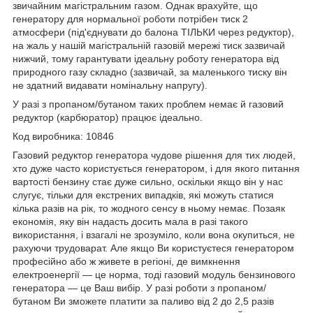
звичайним магістральним газом. Однак врахуйте, що
генератору для нормальної роботи потрібен тиск 2
атмосфери (під'єднувати до балона ТІЛЬКИ через редуктор),
на жаль у нашій магістральній газовій мережі тиск зазвичай
нижчий, тому гарантувати ідеальну роботу генератора від
природного газу складно (зазвичай, за маленького тиску він
не здатний видавати номінальну напругу).
У разі з пропаном/бутаном таких проблем немає й газовий
редуктор (карбюратор) працює ідеально.
Код виробника: 10846
Газовий редуктор генератора чудове рішення для тих людей,
хто дуже часто користується генератором, і для якого питання
вартості бензину стає дуже сильно, оскільки якщо він у нас
слугує, тільки для екстрених випадків, які можуть статися
кілька разів на рік, то жодного сенсу в ньому немає. Позаяк
економія, яку він надасть досить мала в разі такого
використання, і взагалі не зрозуміло, коли вона окупиться, не
рахуючи трудоварат. Але якщо Ви користуєтеся генератором
професійно або ж живете в регіоні, де вимкнення
електроенергії — це норма, тоді газовий модуль бензинового
генератора — це Ваш вибір. У разі роботи з пропаном/
бутаном Ви зможете платити за паливо від 2 до 2,5 разів