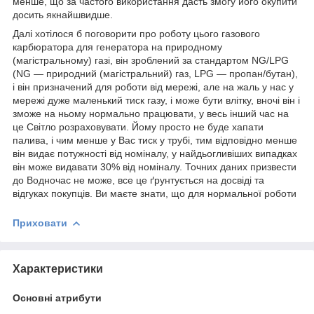
менше, що за частого використання дасть змогу його окупити
досить якнайшвидше.
Далі хотілося б поговорити про роботу цього газового
карбюратора для генератора на природному
(магістральному) газі, він зроблений за стандартом NG/LPG
(NG — природний (магістральний) газ, LPG — пропан/бутан),
і він призначений для роботи від мережі, але на жаль у нас у
мережі дуже маленький тиск газу, і може бути влітку, вночі він і
зможе на ньому нормально працювати, у весь інший час на
це Світло розраховувати. Йому просто не буде хапати
палива, і чим менше у Вас тиск у трубі, тим відповідно менше
він видає потужності від номіналу, у найдьогливіших випадках
він може видавати 30% від номіналу. Точних даних призвести
до Водночас не може, все це ґрунтується на досвіді та
відгуках покупців. Ви маєте знати, що для нормальної роботи
Приховати
Характеристики
Основні атрибути