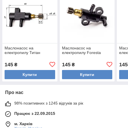
Маслонасос на
Маслонасос на
Мас
електропилу Титан
електропилу Foresta
елек
145
145
145
₴
₴
Купити
Купити
Про нас
98% позитивних з 1245 відгуків за рік
Працює з 22.09.2015
м. Харків