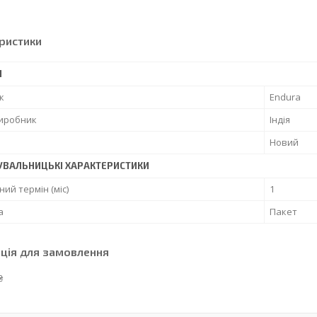
ристики
І
к
Endura
виробник
Індія
Новий
УВАЛЬНИЦЬКІ ХАРАКТЕРИСТИКИ
ний термін (міс)
1
а
Пакет
ція для замовлення
₴