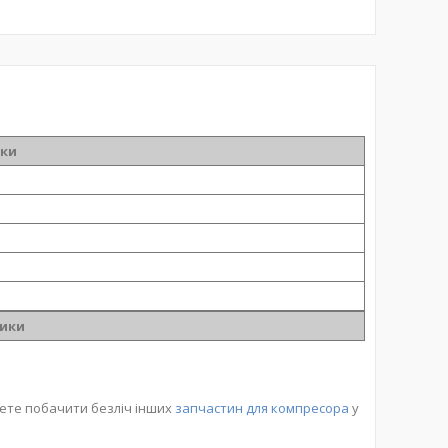
ики
ики
жете побачити безліч інших
запчастин для компресора
у