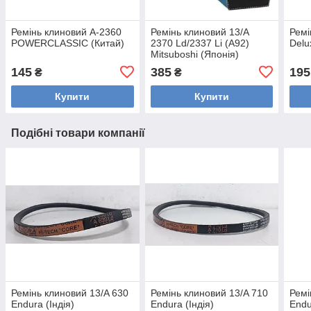
Ремінь клиновий А-2360
Ремінь клиновий 13/A
Ремі
POWERCLASSIC (Китай)
2370 Ld/2337 Li (A92)
Delu
Mitsuboshi (Японія)
145
385
195
₴
₴
Купити
Купити
Подібні товари компанії
Ремінь клиновий 13/A 630
Ремінь клиновий 13/A 710
Ремі
Endura (Індія)
Endura (Індія)
Endu