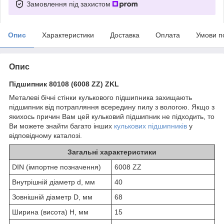
Замовлення під захистом
Опис
Характеристики
Доставка
Оплата
Умови п
Опис
Підшипник 80108 (6008 ZZ) ZKL
Металеві бічні стінки кулькового підшипника захищають
підшипник від потрапляння всередину пилу з вологою. Якщо з
якихось причин Вам цей кульковий підшипник не підходить, то
Ви можете знайти багато інших
кулькових підшипників
у
відповідному каталозі.
Загальні характеристики
DIN (імпортне позначення)
6008 ZZ
Внутрішній діаметр d, мм
40
Зовнішній діаметр D, мм
68
Ширина (висота) H, мм
15