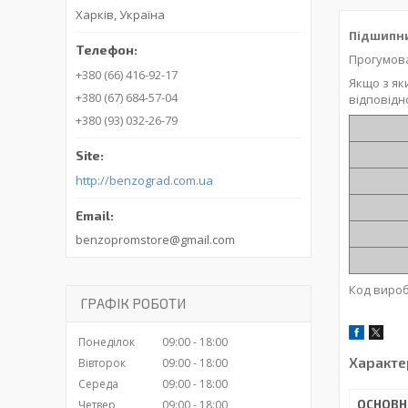
Харків, Україна
Підшипни
Прогумова
+380 (66) 416-92-17
Якщо з як
+380 (67) 684-57-04
відповідн
+380 (93) 032-26-79
http://benzograd.com.ua
benzopromstore@gmail.com
Код вироб
ГРАФІК РОБОТИ
Понеділок
09:00
18:00
Характе
Вівторок
09:00
18:00
Середа
09:00
18:00
ОСНОВН
Четвер
09:00
18:00