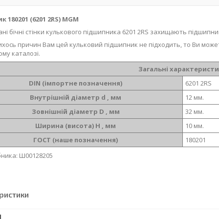
к 180201 (6201 2RS) MGM
ні бічні стінки кулькового підшипника 6201 2RS захищають підшипни
ихось причин Вам цей кульковий підшипник не підходить, то Ви може
ому каталозі.
Загальні характерист
DIN (імпортне позначення)
6201 2RS
Внутрішній діаметр d , мм
12 мм.
Зовнішній діаметр D , мм
32 мм.
Ширина (висота) H , мм
10 мм.
ГОСТ (наше позначення)
180201
ника: Ш00128205
ристики
І