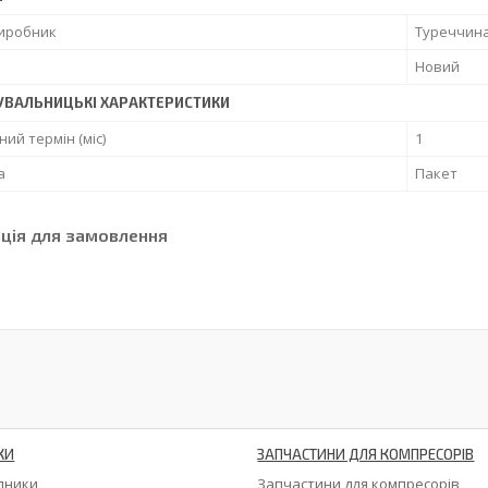
виробник
Туреччин
Новий
УВАЛЬНИЦЬКІ ХАРАКТЕРИСТИКИ
ний термін (міс)
1
а
Пакет
ція для замовлення
КИ
ЗАПЧАСТИНИ ДЛЯ КОМПРЕСОРІВ
ипники
Запчастини для компресорів