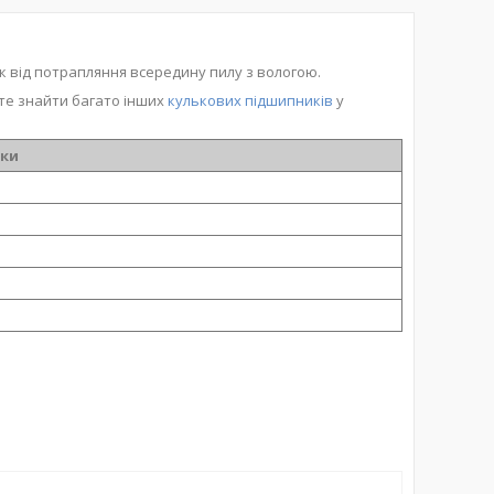
к від потрапляння всередину пилу з вологою.
те знайти багато інших
кулькових підшипників
у
ики