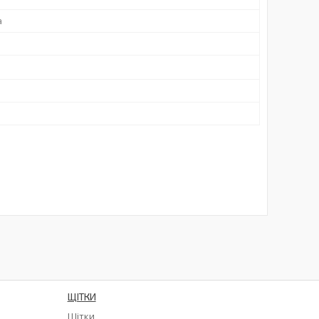
а
ЩІТКИ
Щітки