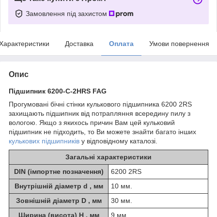
Замовлення під захистом
Характеристики
Доставка
Оплата
Умови повернення
Опис
Підшипник 6200-C-2HRS FAG
Прогумовані бічні стінки кулькового підшипника 6200 2RS
захищають підшипник від потрапляння всередину пилу з
вологою. Якщо з якихось причин Вам цей кульковий
підшипник не підходить, то Ви можете знайти багато інших
кулькових підшипників
у відповідному каталозі.
Загальні характеристики
DIN (імпортне позначення)
6200 2RS
Внутрішній діаметр d , мм
10 мм.
Зовнішній діаметр D , мм
30 мм.
Ширина (висота) H , мм
9 мм.