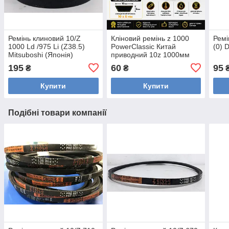
Ремінь клиновий 10/Z
Кліновий ремінь z 1000
Ремі
1000 Ld /975 Li (Z38.5)
PowerClassic Китай
(0) 
Mitsuboshi (Японія)
приводний 10z 1000мм
робочий контур шків 10х6
195
60
95
₴
₴
трапеція
Купити
Купити
Подібні товари компанії