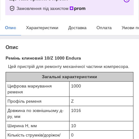
Замовлення під захистом
Опис
Характеристики
Доставка
Оплата
Умови п
Опис
Ремінь клиновий 10/Z 1000 Endura
Цей пристрій для ремонту механічної частини компресора.
Загальні характеристики
Цифрова маркування
1000
ременя
Профіль ременя
Z
Довжина по зовнішньому д-
1016
ру, мм
Ширина H, мм
10
Кількість струмків/доріжок/
0