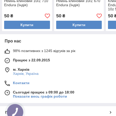
Ремінь клиновий 10/Z 710
Ремінь клиновий 10/Z 670
Клин
Endura (Індія)
Endura (Індія)
Endu
10z 
шків
50
50
50
₴
₴
гумо
Купити
Купити
Про нас
98% позитивних з 1245 відгуків за рік
Працює з 22.09.2015
м. Харків
Харків, Україна
Контакти
Сьогодні працює з 09:00 до 18:00
Показати весь графік роботи
Про нас