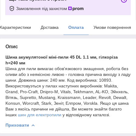
Замовлення під захистом
Характеристики
Доставка
Оплата
Умови повернення
Опис
Шина акумулятоної міні-пили 45 DL 1.1 мм, гілкоріза
h=240 мм
Шина для пили вимагає обов'язкового змащення, робота без
оливи або з неякісною ливою - головна причина виходу з ладу
шини. Довжина шини: 240 мм. Код виробника:
10893.
Використовуэться у пилах наступних виробників: Makita,
Grand, Pro-Craft, Dnipro-M, Vitals, Tekhmann, AL-KO, Эйнхель,
Вітязь, Supretto, Mustang, Kraissmann, Leader, Revolt, Dewalt,
Konsun, Worcraft, Stark, Зеніт, Елпром, Vorskla. Якщо ця шина
Вам з якоїсь причини не дійшла, Ви можете знайти багато
інших
шин для електропили
у відповідному каталозі.
Приховати