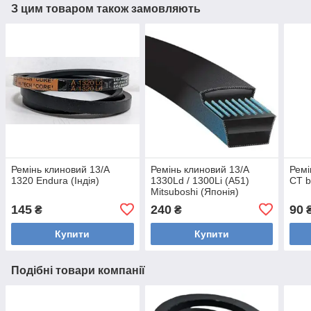
З цим товаром також замовляють
Ремінь клиновий 13/A
Ремінь клиновий 13/A
Ремі
1320 Endura (Індія)
1330Ld / 1300Li (A51)
CT b
Mitsuboshi (Японія)
145
240
90
₴
₴
Купити
Купити
Подібні товари компанії