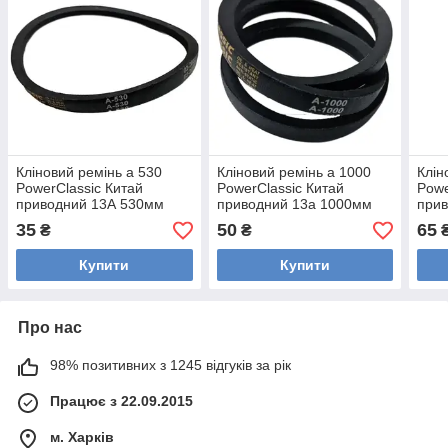
Кліновий ремінь а 530
Кліновий ремінь а 1000
Клін
PowerClassic Китай
PowerClassic Китай
Powe
приводний 13А 530мм
приводний 13а 1000мм
при
робочий контур шків 13х8
робочий контур шків 13х8
робо
35
50
65
₴
₴
трапеція
трапеція
трап
Купити
Купити
Про нас
98% позитивних з 1245 відгуків за рік
Працює з 22.09.2015
м. Харків