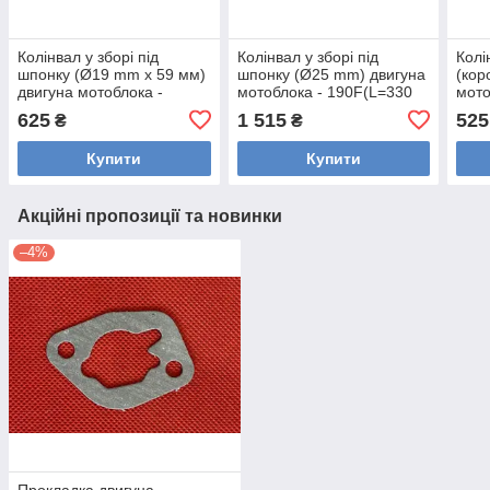
Колінвал у зборі під
Колінвал у зборі під
Колі
шпонку (Ø19 mm х 59 мм)
шпонку (Ø25 mm) двигуна
(кор
двигуна мотоблока -
мотоблока - 190F(L=330
мото
168FA (L=258 mm. Литий)
mm. Кований)
mm. 
625
1 515
525
₴
₴
Купити
Купити
Акційні пропозиції та новинки
–4%
Прокладка двигуна