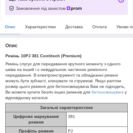
Замовлення під захистом
Опис
Характеристики
Доставка
Оплата
Умови п
Опис
Ремінь 10PJ 381 Contitech (Premium)
Ремінь слугує для передавання крутного моменту з одного
шківа на інший і є невіддільною частиною ремінного
передавання. В електроінструменті та обладнанні ремені
можуть бути зубчасті, клинувати та струмкові. Якщо раптом
розмір цього ременя для бетонозмішувача Вам не підходить,
Ви можете купити безліч інших ременів для
бетонозмішувачі
у
відповідному каталозі.
Загальні характеристики
Цифрове маркування
381
ременя
Профіль ременя
PJ