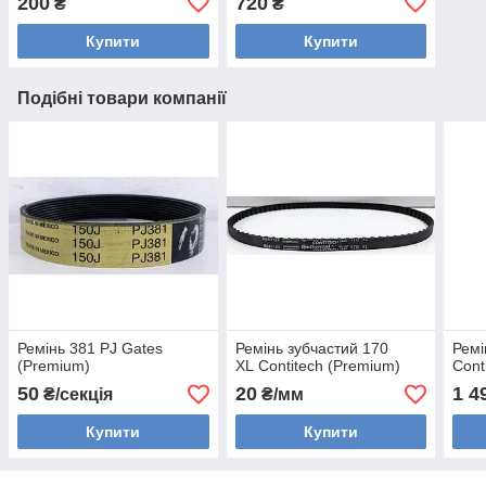
200
720
₴
₴
375 полікліновий
ручейковий на шківи
Купити
Купити
Подібні товари компанії
Ремінь 381 PJ Gates
Ремінь зубчастий 170
Ремі
(Premium)
XL Contitech (Premium)
Cont
50
20
1 4
₴/секція
₴/мм
Купити
Купити