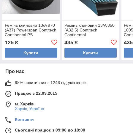
Ремінь клиновий 13/A 970
Ремінь клиновий 13/A 850
Ремі
(A37) Powerspan Contitech
(A32.5) Contitech
1005
Continental PS
Continental
Cont
125
435
435
₴
₴
Купити
Купити
Про нас
98% позитивних з 1246 відгуків за рік
Працює з 22.09.2015
м. Харків
Харків, Україна
Контакти
Сьогодні працює з 09:00 до 18:00