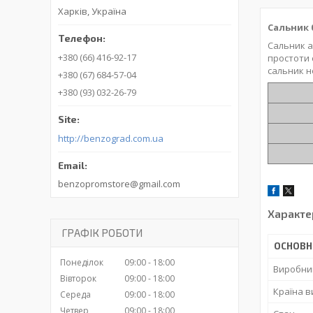
Харків, Україна
Сальник 0
Сальник а
+380 (66) 416-92-17
простоти 
сальник н
+380 (67) 684-57-04
+380 (93) 032-26-79
http://benzograd.com.ua
benzopromstore@gmail.com
Характе
ГРАФІК РОБОТИ
ОСНОВН
Понеділок
09:00
18:00
Виробни
Вівторок
09:00
18:00
Країна 
Середа
09:00
18:00
Четвер
09:00
18:00