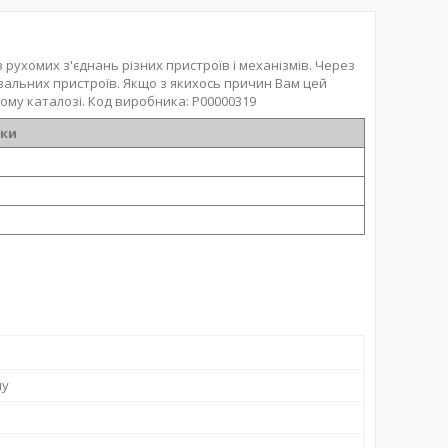
ухомих з'єднань різних пристроїв і механізмів. Через
вальних пристроїв. Якщо з якихось причин Вам цей
ому каталозі. Код виробника: Р00000319
ики
ну