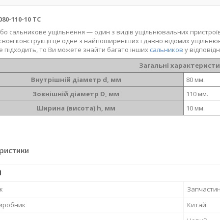
80-110-10 TC
бо сальникове ущільнення — один з видів ущільнювальних пристроїв р
своєї конструкції це одне з найпоширеніших і давно відомих ущільню
е підходить, то Ви можете знайти багато інших
сальников
у відповідн
Загальні характерист
Внутрішній діаметр d, мм
80 мм.
Зовнішній діаметр D, мм
110 мм.
Ширина (висота) h, мм
10 мм.
ристики
І
к
Запчасти
виробник
Китай