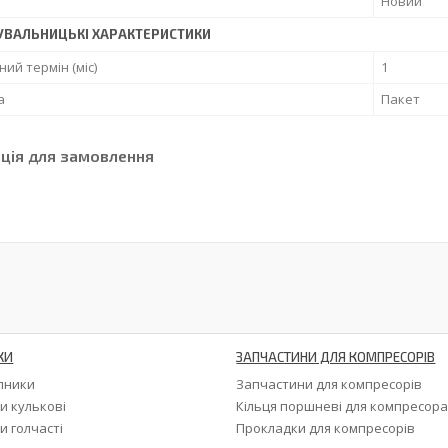
Новий
УВАЛЬНИЦЬКІ ХАРАКТЕРИСТИКИ
ний термін (міс)
1
а
Пакет
ція для замовлення
КИ
ЗАПЧАСТИНИ ДЛЯ КОМПРЕСОРІВ
ипники
Запчастини для компресорів
и кулькові
Кільця поршневі для компресор
и голчасті
Прокладки для компресорів