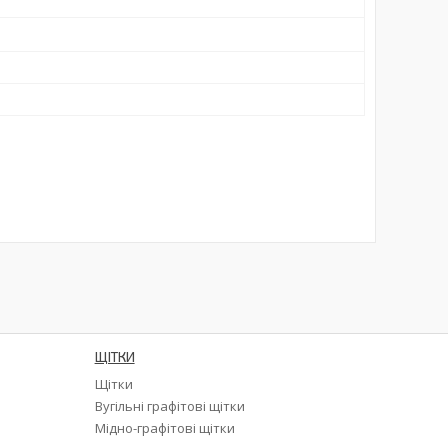
ЩІТКИ
Щітки
а
Вугільні графітові щітки
Мідно-графітові щітки