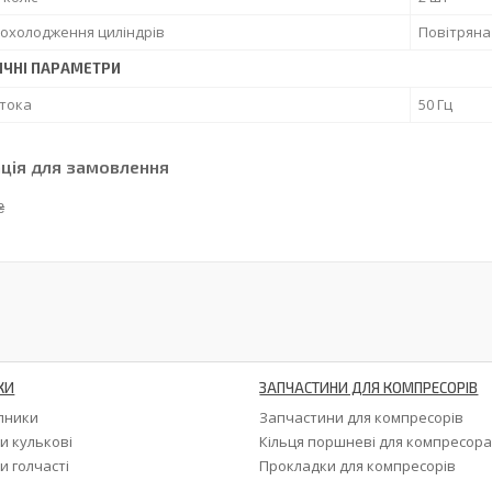
 охолодження циліндрів
Повітряна
ИЧНІ ПАРАМЕТРИ
 тока
50 Гц
ція для замовлення
₴
КИ
ЗАПЧАСТИНИ ДЛЯ КОМПРЕСОРІВ
ипники
Запчастини для компресорів
и кулькові
Кільця поршневі для компресор
и голчасті
Прокладки для компресорів