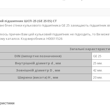
й підшипник ШСП-25 (GE 25 ES) CT
ні бічні стінки кулькового підшипника GE 25 захищають підшипник в
ихось причин Вам цей кульковий підшипник не підходить, то Ви може
ому каталозі. Код виробника: Н00011526
Загальні характерист
DIN (імпортне позначення)
GE 25
Внутрішній діаметр d , мм
25 мм.
Зовнішній діаметр D , мм
42 мм.
Ширина (висота) H , мм
20 мм.
ристики