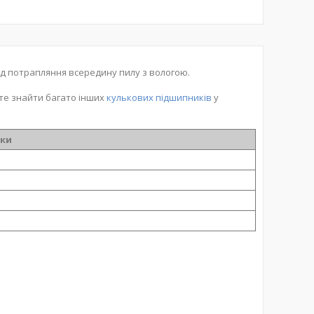
ід потрапляння всередину пилу з вологою.
те знайти багато інших
кулькових підшипників
у
ики