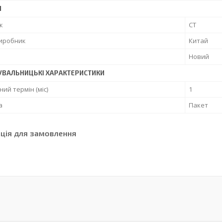
І
к
CT
виробник
Китай
Новий
УВАЛЬНИЦЬКІ ХАРАКТЕРИСТИКИ
ний термін (міс)
1
а
Пакет
ція для замовлення