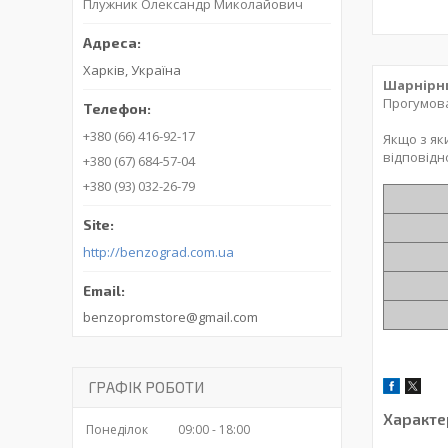
Плужник Олександр Миколайович
Харків, Україна
Шарнірни
Прогумова
+380 (66) 416-92-17
Якщо з як
відповідн
+380 (67) 684-57-04
+380 (93) 032-26-79
http://benzograd.com.ua
benzopromstore@gmail.com
ГРАФІК РОБОТИ
Характе
Понеділок
09:00
18:00