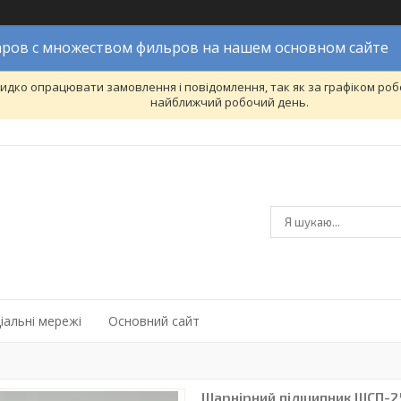
ров с множеством фильров на нашем основном сайте
дко опрацювати замовлення і повідомлення, так як за графіком робо
найближчий робочий день.
іальні мережі
Основний сайт
Шарнірний підшипник ШСП-25 