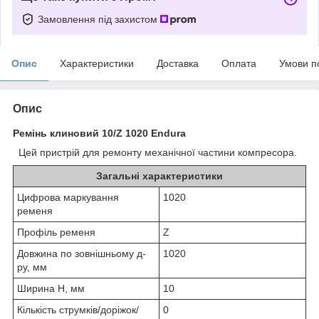
Замовлення під захистом
Опис
Характеристики
Доставка
Оплата
Умови п
Опис
Ремінь клиновий 10/Z 1020 Endura
Цей пристрій для ремонту механічної частини компресора.
Загальні характеристики
Цифрова маркування
1020
ременя
Профіль ременя
Z
Довжина по зовнішньому д-
1020
ру, мм
Ширина H, мм
10
Кількість струмків/доріжок/
0