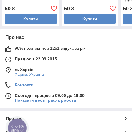
10z 
шків
50
50
50
₴
₴
гумо
Купити
Купити
Про нас
98% позитивних з 1251 відгука за рік
Працює з 22.09.2015
м. Харків
Харків, Україна
Контакти
Сьогодні працює з 09:00 до 18:00
Показати весь графік роботи
Про нас
КНОПКА
ЗВ'ЯЗКУ