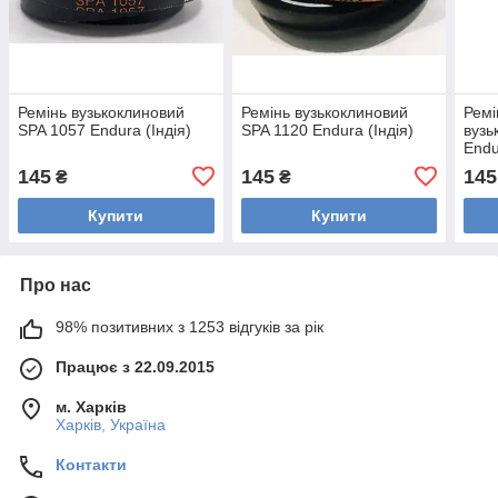
Ремінь вузькоклиновий
Ремінь вузькоклиновий
Ремі
SPA 1057 Endura (Індія)
SPA 1120 Endura (Індія)
вузь
Endu
145
145
145
₴
₴
Купити
Купити
Про нас
98% позитивних з 1253 відгуків за рік
Працює з 22.09.2015
м. Харків
Харків, Україна
Контакти