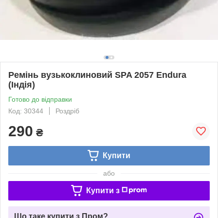
Ремінь вузькоклиновий SPA 2057 Endura
(Індія)
Готово до відправки
Код: 30344
Роздріб
290
₴
Купити
або
Купити з
Що таке купити з Пром?