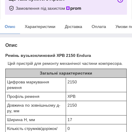
Замовлення під захистом
Опис
Характеристики
Доставка
Оплата
Умови п
Опис
Ремінь вузькоклиновий XPB 2150 Endura
Цей пристрій для ремонту механічної частини компресора.
Загальні характеристики
Цифрова маркування
2150
ременя
Профіль ременя
XPB
Довжина по зовнішньому д-
2150
ру, мм
Ширина H, мм
17
Кількість струмків/доріжок/
0