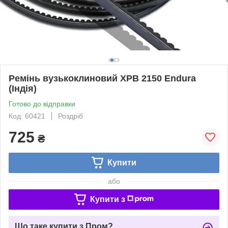
Ремінь вузькоклиновий XPB 2150 Endura
(Індія)
Готово до відправки
Код: 60421
Роздріб
725
₴
Купити
або
Купити з
Що таке купити з Пром?