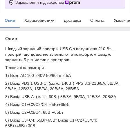
Замовлення під захистом
Опис
Характеристики
Доставка
Оплата
Умови п
Опис
Швидкий зарядний пристрій USB C з потужністю 210 Вт –
пристрій, що дозволяє з легкістю та комфортом швидко
зарядити 5 різних типів пристроїв.
Техничні параметри:
1) Вхід: AC 100-240V 50/60Гц 2.5A
2) Вихід PD3.1 USB-C: (макс. 140Вт) PPS 3.3-21В/5A; 5В/3A,
9В/3A, 12В/3A, 15В/3A, 20В/5A, 28В/5A
3) Вихід USB-A: (макс. 60Вт) 5В/3A, 9В/3A, 12В/3A, 20В/3A
4) Вихід C1+C2/C3/C4: 65Вт+65Вт
5) Вихід C2+C3/C4: 65Вт+65Вт
6) Вихід C3+C4: 65Вт+65Вт Вихід C1+C2+C3/C4:
65Вт+45Вт+30Вт