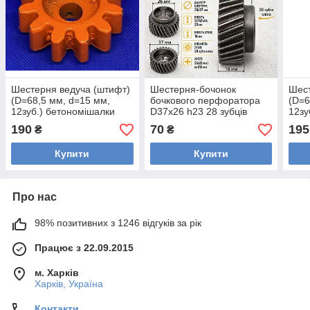
Шестерня ведуча (штифт)
Шестерня-бочонок
Шест
(D=68,5 мм, d=15 мм,
бочкового перфоратора
(D=6
12зуб.) бетономішалки
D37x26 h23 28 зубців
12зу
ліворуч отвір зі шліцом у
190
70
195
₴
₴
формі хреста 23х23/Ø15
Купити
Купити
Про нас
98% позитивних з 1246 відгуків за рік
Працює з 22.09.2015
м. Харків
Харків, Україна
Контакти