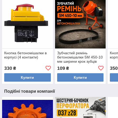
Кнопка бетономішалки в
Зубчастий ремінь
Кноп
корпусі (4 контакти)
бетономішалки 5М 450-10
корп
мм ширини крок зубців
5мм 50 зубів приводний
330
109
350
₴
₴
гумовий резиновий пас
Купити
Купити
Подібні товари компанії