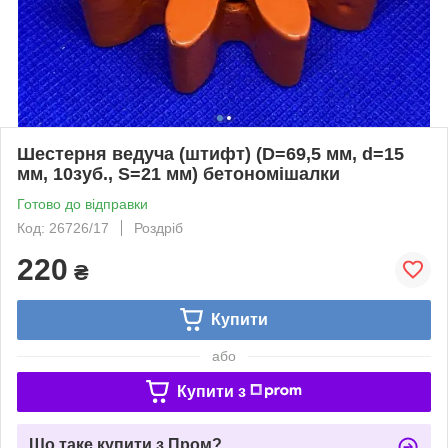
Шестерня ведуча (штифт) (D=69,5 мм, d=15
мм, 10зуб., S=21 мм) бетономішалки
Готово до відправки
Код: 26726/17
Роздріб
220
₴
Купити
або
Купити з
Що таке купити з Пром?