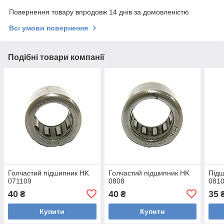
Повернення товару впродовж 14 днів за домовленістю
Всі умови повернення
Подібні товари компанії
Голчастий підшипник HK
Голчастий підшипник HK
Підш
071109
0808
081
40
40
35
₴
₴
Купити
Купити