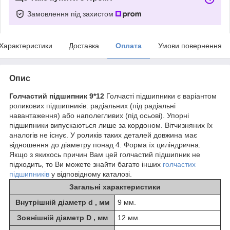
Замовлення під захистом
Характеристики
Доставка
Оплата
Умови повернення
Опис
Голчастий підшипник 9*12
Голчасті підшипники є варіантом
роликових підшипників: радіальних (під радіальні
навантаження) або наполегливих (під осьові). Упорні
підшипники випускаються лише за кордоном. Вітчизняних їх
аналогів не існує. У роликів таких деталей довжина має
відношення до діаметру понад 4. Форма їх циліндрична.
Якщо з якихось причин Вам цей голчастий підшипник не
підходить, то Ви можете знайти багато інших
голчастих
підшипників
у відповідному каталозі.
Загальні характеристики
Внутрішній діаметр d , мм
9 мм.
Зовнішній діаметр D , мм
12 мм.