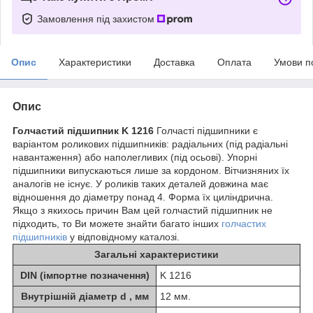
Замовлення під захистом
Опис
Характеристики
Доставка
Оплата
Умови п
Опис
Голчастий підшипник K 1216
Голчасті підшипники є
варіантом роликових підшипників: радіальних (під радіальні
навантаження) або наполегливих (під осьові). Упорні
підшипники випускаються лише за кордоном. Вітчизняних їх
аналогів не існує. У роликів таких деталей довжина має
відношення до діаметру понад 4. Форма їх циліндрична.
Якщо з якихось причин Вам цей голчастий підшипник не
підходить, то Ви можете знайти багато інших
голчастих
підшипників
у відповідному каталозі.
Загальні характеристики
DIN (імпортне позначення)
K 1216
Внутрішній діаметр d , мм
12 мм.