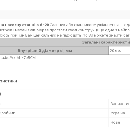
на насосну станцію d=20
Сальник або сальникове ущільнення — оди
истроїв і механізмів. Через простоти своєї конструкції це одне з на
ихось причин Вам цей сальник не підходить, то Ви можете знайти ба
Загальні характерист
Внутрішній діаметр d , мм
20 мм.
outu.be/Vxfhhk7oBCM
ристики
І
к
Запчасти
виробник
Україна
Нове