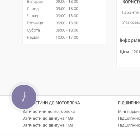
Вівторок
09:00
18:00
КОРИСТ
Середа
09:00
18:00
Гарантій
Четвер
09:00
18:00
Упаковк
Пʼятниця
09:00
18:00
Субота
09:00
18:00
Неділя
10:00
17:00
Інформа
Ціна:
120 
КНОПКА
ЗВ'ЯЗКУ
ЗАПЧАСТИНИ ДО МОТОБЛОКА
ПІДШИПНИ
Запчастини до мотоблока
Міні підш
Запчасти до двигуна 168F
Підшипник
Запчасти до двигуна 169F
Підшипник