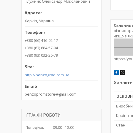
Плужник Олександр Миколайович
Харків, Україна
Сальник 
різних пр
Якщо з як
+380 (66) 416-92-17
+380 (67) 684-57-04
+380 (93) 032-26-79
https://y
http://benzograd.com.ua
Характе
benzopromstore@gmail.com
ОСНОВН
Виробни
ГРАФІК РОБОТИ
Країна 
Стан
Понеділок
09:00
18:00