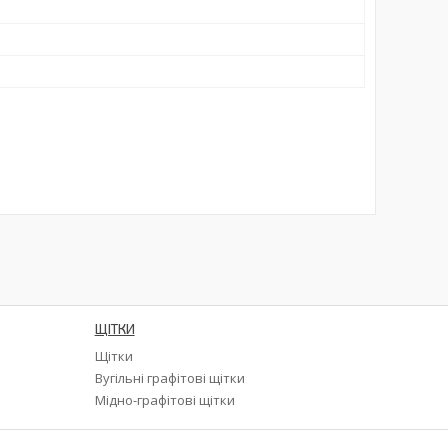
ЩІТКИ
Щітки
а
Вугільні графітові щітки
Мідно-графітові щітки