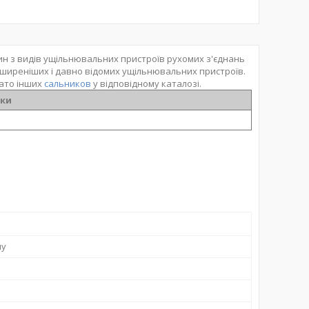
н з видів ущільнювальних пристроїв рухомих з'єднань
йпоширеніших і давно відомих ущільнювальних пристроїв.
гато інших
сальников
у відповідному каталозі.
ики
ну