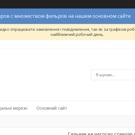
ров с множеством фильров на нашем основном сайте
дко опрацювати замовлення і повідомлення, так як за графіком робо
найближчий робочий день.
іальні мережі
Основний сайт
Сальник на насосну станцію