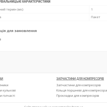
УВАЛЬНИЦЬКІ ХАРАКТЕРИСТИКИ
ний термін (міс)
1
а
Пакет
ція для замовлення
₴
КИ
ЗАПЧАСТИНИ ДЛЯ КОМПРЕСОРІВ
ипники
Запчастини для компресорів
и кулькові
Кільця поршневі для компресор
и голчасті
Прокладки для компресорів